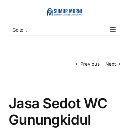
Skip
to
content
Go to...
Previous
Next
View
Larger
Jasa Sedot WC
Image
Gunungkidul