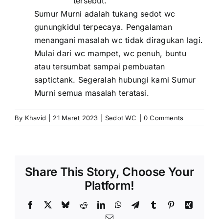
tersebut.
Sumur Murni adalah tukang sedot wc
gunungkidul terpecaya. Pengalaman
menangani masalah wc tidak diragukan lagi.
Mulai dari wc mampet, wc penuh, buntu
atau tersumbat sampai pembuatan
saptictank. Segeralah hubungi kami Sumur
Murni semua masalah teratasi.
By
Khavid
|
21 Maret 2023
|
Sedot WC
|
0 Comments
Share This Story, Choose Your
Platform!
Facebook
X
Bluesky
Reddit
LinkedIn
WhatsApp
Telegram
Tumblr
Pinterest
Xing
Email