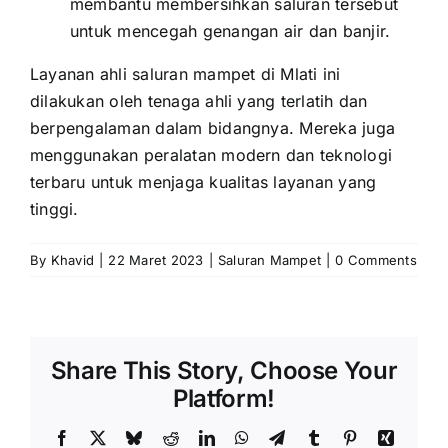
membantu membersihkan saluran tersebut
untuk mencegah genangan air dan banjir.
Layanan ahli saluran mampet di Mlati ini
dilakukan oleh tenaga ahli yang terlatih dan
berpengalaman dalam bidangnya. Mereka juga
menggunakan peralatan modern dan teknologi
terbaru untuk menjaga kualitas layanan yang
tinggi.
By
Khavid
|
22 Maret 2023
|
Saluran Mampet
|
0 Comments
Share This Story, Choose Your
Platform!
Facebook
X
Bluesky
Reddit
LinkedIn
WhatsApp
Telegram
Tumblr
Pinterest
Xing