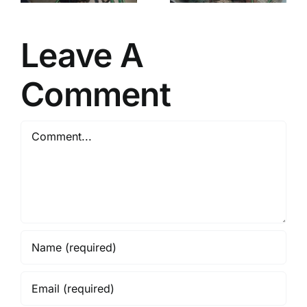
Sleman
9738
Bantul 1
Bantul 1
Leave A
Comment
Comment