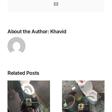
Email
About the Author:
Khavid
Related Posts
Saluran
Sedot WC
Mampet
Murah
Murah
Jogja
Jogja
Sleman