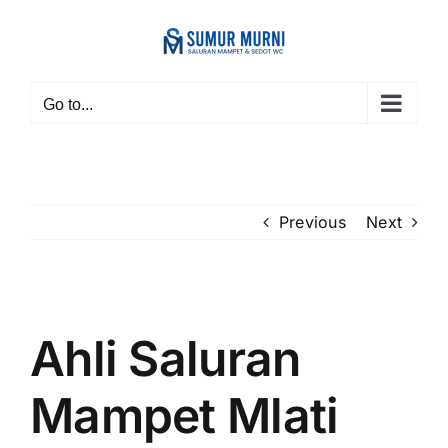
Skip
to
content
Go to...
Previous
Next
View
Larger
Ahli Saluran
Image
Mampet Mlati