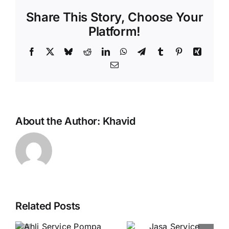
Share This Story, Choose Your
Platform!
Facebook
X
Bluesky
Reddit
LinkedIn
WhatsApp
Telegram
Tumblr
Pinterest
Xing
Email
About the Author:
Khavid
Related Posts
Jasa
Jasa