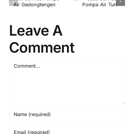
Service
Service
r
Pompa Air
Pompa Air
ngen
Turi
Sedayu
Leave A
Comment
Comment