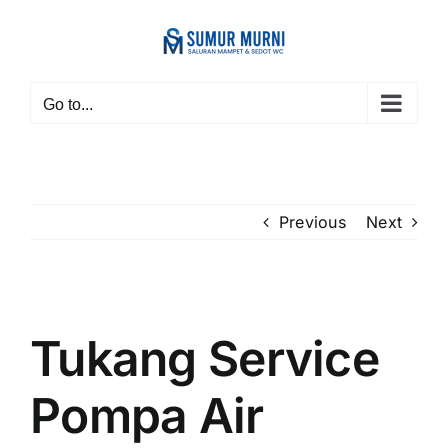
Skip
to
content
Go to...
Previous
Next
View
Larger
Tukang Service
Image
Pompa Air