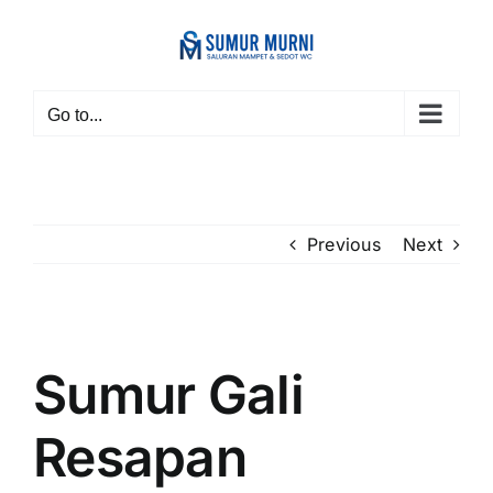
Skip
to
content
Go to...
Previous
Next
View
Larger
Sumur Gali
Image
Resapan