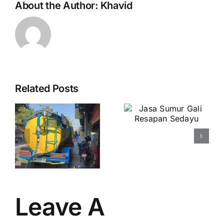
About the Author:
Khavid
Related Posts
Jasa
Jasa
t
Sumur Gali
Sumur Gali
Resapan
Resapan
Sedayu
Ngampilan
3
Leave A