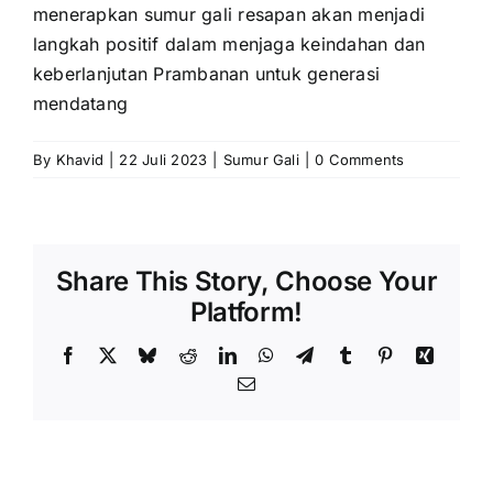
menerapkan sumur gali resapan akan menjadi
langkah positif dalam menjaga keindahan dan
keberlanjutan Prambanan untuk generasi
mendatang
By
Khavid
|
22 Juli 2023
|
Sumur Gali
|
0 Comments
Share This Story, Choose Your
Platform!
Facebook
X
Bluesky
Reddit
LinkedIn
WhatsApp
Telegram
Tumblr
Pinterest
Xing
Email