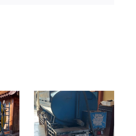
ot WC
uran
inggir