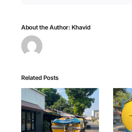
About the Author:
Khavid
Related Posts
rah
Sedot WC Murah
Jogja