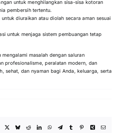
angan untuk menghilangkan sisa-sisa kotoran
ia pembersih tertentu.
 untuk diuraikan atau diolah secara aman sesuai
dasi untuk menjaga sistem pembuangan tetap
an mengalami masalah dengan saluran
n profesionalisme, peralatan modern, dan
h, sehat, dan nyaman bagi Anda, keluarga, serta
Facebook
X
Bluesky
Reddit
LinkedIn
WhatsApp
Telegram
Tumblr
Pinterest
Xing
Email