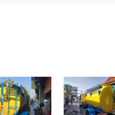
Jasa Sed
Sedot WC Murah
dan Sal
Jogja Sleman
Mampet M