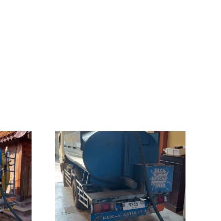
ot WC
uran
inggir
n 45