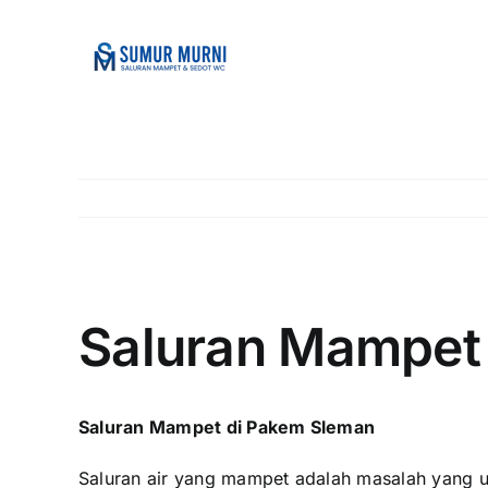
Skip
to
content
View
Larger
Saluran Mampet
Image
Saluran Mampet di Pakem Sleman
Saluran air yang mampet adalah masalah yang u