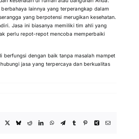
dan kesehatan di rumah atau bangunan Anda.
 berbahaya lainnya yang terperangkap dalam
 serangga yang berpotensi merugikan kesehatan.
i. Jasa ini biasanya memiliki tim ahli yang
idak perlu repot-repot mencoba memperbaiki
i berfungsi dengan baik tanpa masalah mampet
ubungi jasa yang terpercaya dan berkualitas
Facebook
X
Bluesky
Reddit
LinkedIn
WhatsApp
Telegram
Tumblr
Pinterest
Xing
Email