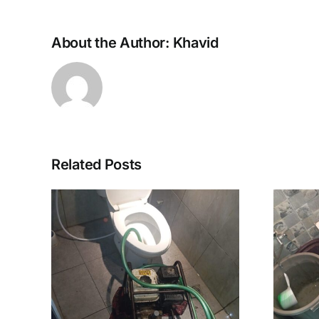
About the Author:
Khavid
Related Posts
pet
Saluran Mampet
a
Murah Jogja
38
Sleman Bantul 1