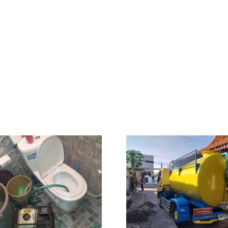
Jasa Sed
Sedot WC Murah
dan Sal
Jogja Sleman
Mampet M
Bantul 1
Slema