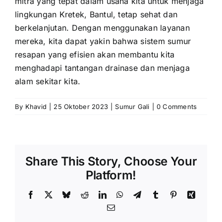
mitra yang tepat dalam usaha kita untuk menjaga
lingkungan Kretek, Bantul, tetap sehat dan
berkelanjutan. Dengan menggunakan layanan
mereka, kita dapat yakin bahwa sistem sumur
resapan yang efisien akan membantu kita
menghadapi tantangan drainase dan menjaga
alam sekitar kita.
By
Khavid
|
25 Oktober 2023
|
Sumur Gali
|
0 Comments
Share This Story, Choose Your
Platform!
Facebook
X
Bluesky
Reddit
LinkedIn
WhatsApp
Telegram
Tumblr
Pinterest
Xing
Email