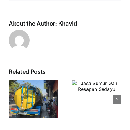
About the Author:
Khavid
Related Posts
Jasa
Jasa
t
Sumur Gali
Sumur Gali
Resapan
Resapan
Sedayu
Ngampilan
3