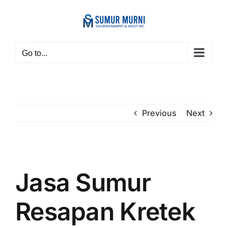
Skip
to
content
Go to...
Previous
Next
View
Larger
Jasa Sumur
Image
Resapan Kretek