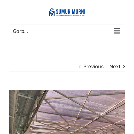
Skip
to
content
Go to...
Previous
Next
View
Larger
Image