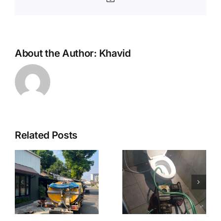
About the Author:
Khavid
Related Posts
Saluran
C
Sedot WC
Mampet
Murah
Murah
Jogja
Jogja
9738
089507179
089507179738