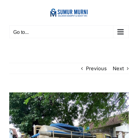
Skip
to
content
Go to...
Previous
Next
View
Larger
Image