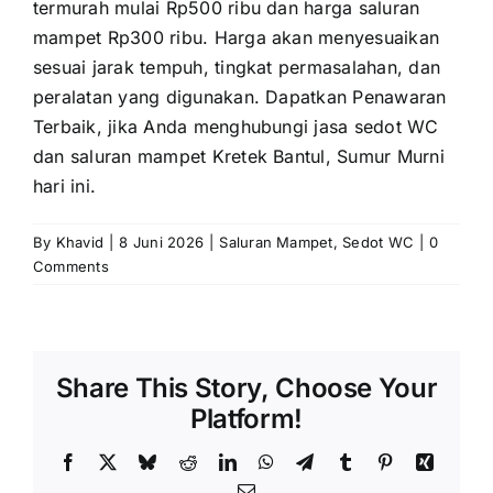
termurah mulai Rp500 ribu dan harga saluran
mampet Rp300 ribu. Harga akan menyesuaikan
sesuai jarak tempuh, tingkat permasalahan, dan
peralatan yang digunakan. Dapatkan Penawaran
Terbaik, jika Anda menghubungi jasa sedot WC
dan saluran mampet Kretek Bantul, Sumur Murni
hari ini.
By
Khavid
|
8 Juni 2026
|
Saluran Mampet
,
Sedot WC
|
0
Comments
Share This Story, Choose Your
Platform!
Facebook
X
Bluesky
Reddit
LinkedIn
WhatsApp
Telegram
Tumblr
Pinterest
Xing
Email