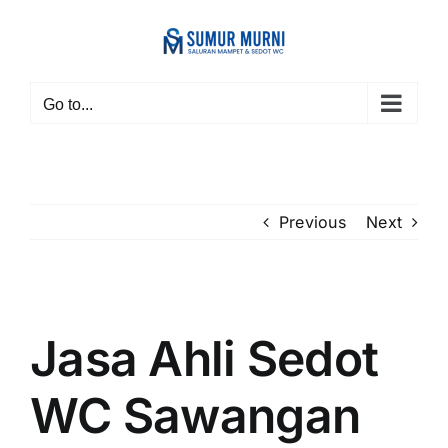
Skip
to
content
Go to...
Previous
Next
View
Larger
Jasa Ahli Sedot
Image
WC Sawangan