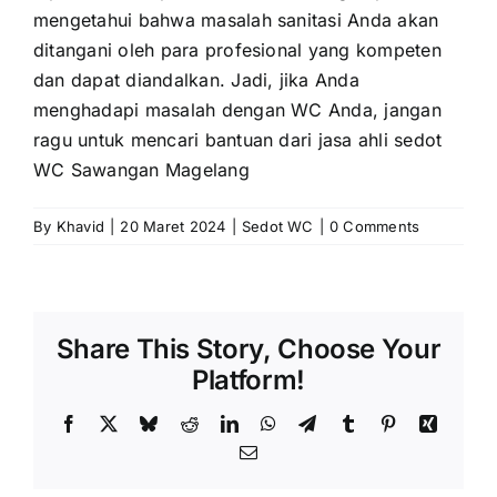
mengetahui bahwa masalah sanitasi Anda akan
ditangani oleh para profesional yang kompeten
dan dapat diandalkan. Jadi, jika Anda
menghadapi masalah dengan WC Anda, jangan
ragu untuk mencari bantuan dari jasa ahli sedot
WC Sawangan Magelang
By
Khavid
|
20 Maret 2024
|
Sedot WC
|
0 Comments
Share This Story, Choose Your
Platform!
Facebook
X
Bluesky
Reddit
LinkedIn
WhatsApp
Telegram
Tumblr
Pinterest
Xing
Email