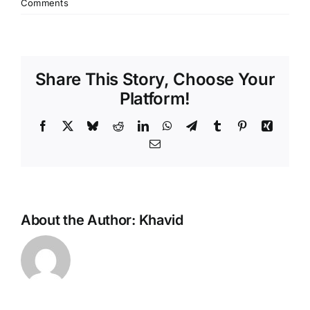
Comments
Share This Story, Choose Your
Platform!
Facebook
X
Bluesky
Reddit
LinkedIn
WhatsApp
Telegram
Tumblr
Pinterest
Xing
Email
About the Author:
Khavid