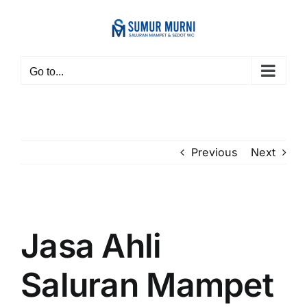
Skip
to
content
Go to...
Previous
Next
View
Larger
Jasa Ahli
Image
Saluran Mampet