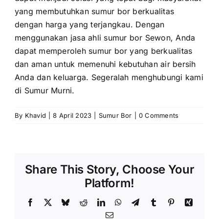
yang membutuhkan sumur bor berkualitas
dengan harga yang terjangkau. Dengan
menggunakan jasa ahli sumur bor Sewon, Anda
dapat memperoleh sumur bor yang berkualitas
dan aman untuk memenuhi kebutuhan air bersih
Anda dan keluarga. Segeralah menghubungi kami
di Sumur Murni.
By
Khavid
|
8 April 2023
|
Sumur Bor
|
0 Comments
Share This Story, Choose Your
Platform!
Facebook
X
Bluesky
Reddit
LinkedIn
WhatsApp
Telegram
Tumblr
Pinterest
Xing
Email