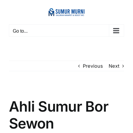
Skip
to
content
Go to...
Previous
Next
View
Larger
Ahli Sumur Bor
Image
Sewon