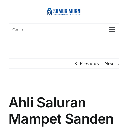
Skip
to
content
Go to...
Previous
Next
View
Larger
Ahli Saluran
Image
Mampet Sanden