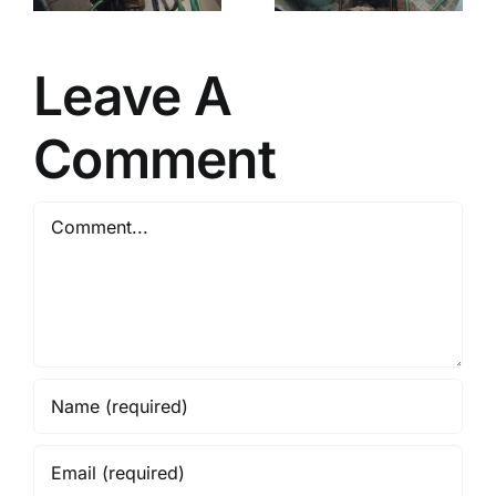
Sleman
9738
Bantul 1
Bantul 1
Leave A
Comment
Comment