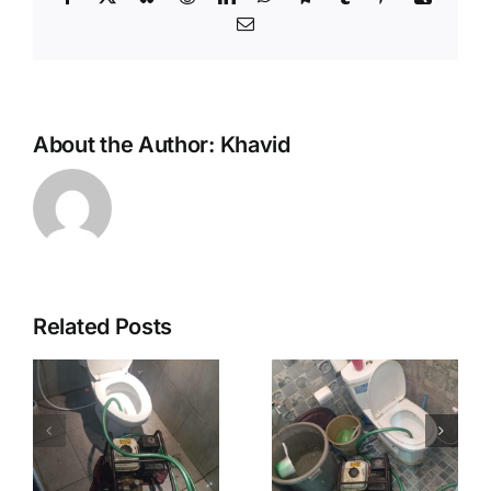
Email
About the Author:
Khavid
Related Posts
Saluran
Sedot WC
Mampet
Murah
Murah
Jogja
Jogja
Sleman