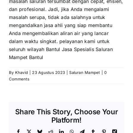
masalah saluran tersumbat dengan cepat, efisien,
dan profesional. Jadi, jika Anda mengalami
masalah serupa, tidak ada salahnya untuk
mengandalkan jasa ahli yang siap membantu
Anda mengembalikan aliran air yang lancar
dalam waktu singkat. pelayanan kami untuk
seluruh wilayah Bantul
Jasa Spesialis Saluran
Mampet Bantul
By
Khavid
|
23 Agustus 2023
|
Saluran Mampet
|
0
Comments
Share This Story, Choose Your
Platform!
Facebook
X
Bluesky
Reddit
LinkedIn
WhatsApp
Telegram
Tumblr
Pinterest
Xing