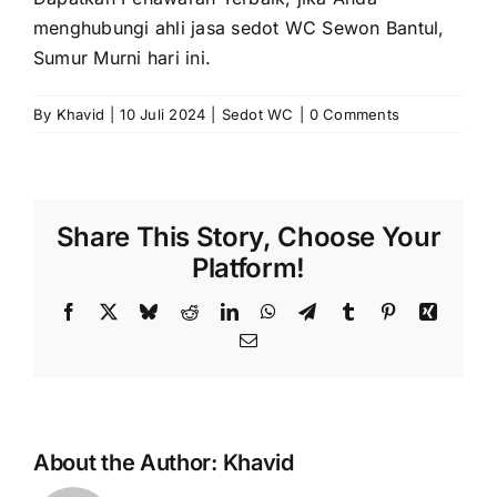
menghubungi ahli jasa sedot WC Sewon Bantul,
Sumur Murni hari ini.
By
Khavid
|
10 Juli 2024
|
Sedot WC
|
0 Comments
Share This Story, Choose Your
Platform!
Facebook
X
Bluesky
Reddit
LinkedIn
WhatsApp
Telegram
Tumblr
Pinterest
Xing
Email
About the Author:
Khavid