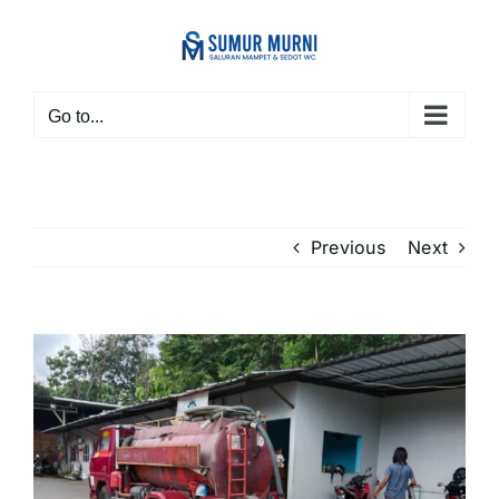
Skip
to
content
Go to...
Previous
Next
View
Larger
Image