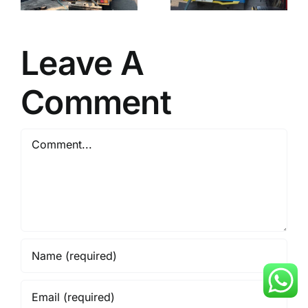
9738
089507179738
Bantul 1
Leave A
Comment
Comment