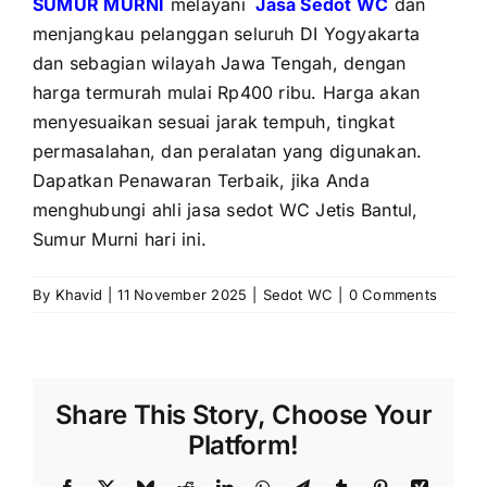
SUMUR MURNI
melayani
Jasa Sedot WC
dan
menjangkau pelanggan seluruh DI Yogyakarta
dan sebagian wilayah Jawa Tengah, dengan
harga termurah mulai Rp400 ribu. Harga akan
menyesuaikan sesuai jarak tempuh, tingkat
permasalahan, dan peralatan yang digunakan.
Dapatkan Penawaran Terbaik, jika Anda
menghubungi ahli jasa sedot WC Jetis Bantul,
Sumur Murni hari ini.
By
Khavid
|
11 November 2025
|
Sedot WC
|
0 Comments
Share This Story, Choose Your
Platform!
Facebook
X
Bluesky
Reddit
LinkedIn
WhatsApp
Telegram
Tumblr
Pinterest
Xing