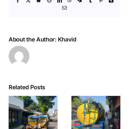
Email
About the Author:
Khavid
Related Posts
Sedot WC
C
Sedot WC
Murah
Murah
Jogja
Jogja
Sleman