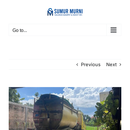
Skip
to
content
Go to...
Previous
Next
View
Larger
Image