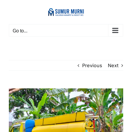
Skip
to
content
Go to...
Previous
Next
View
Larger
Image