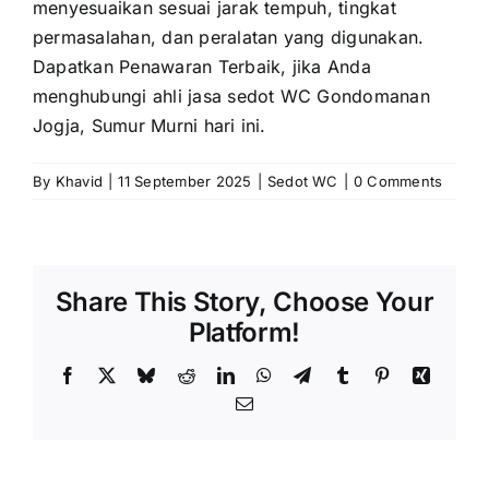
menyesuaikan sesuai jarak tempuh, tingkat
permasalahan, dan peralatan yang digunakan.
Dapatkan Penawaran Terbaik, jika Anda
menghubungi ahli jasa sedot WC Gondomanan
Jogja, Sumur Murni hari ini.
By
Khavid
|
11 September 2025
|
Sedot WC
|
0 Comments
Share This Story, Choose Your
Platform!
Facebook
X
Bluesky
Reddit
LinkedIn
WhatsApp
Telegram
Tumblr
Pinterest
Xing
Email