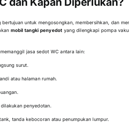
C dan Kapan Diperlukan?
g bertujuan untuk mengosongkan, membersihkan, dan meng
nakan
mobil tangki penyedot
yang dilengkapi pompa vakum
memanggil jasa sedot WC antara lain:
angsung surut.
mandi atau halaman rumah.
buangan.
i dilakukan penyedotan.
c tank, tanda kebocoran atau penumpukan lumpur.