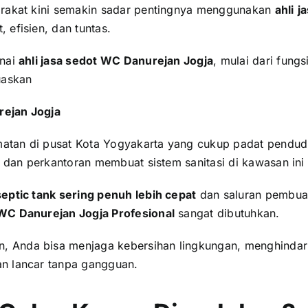
rakat kini semakin sadar pentingnya menggunakan
ahli
j
 efisien, dan tuntas.
enai
ahli jasa sedot WC Danurejan Jogja
, mulai dari fung
uaskan
rejan Jogja
tan di pusat Kota Yogyakarta yang cukup padat penduduk
 dan perkantoran membuat sistem sanitasi di kawasan ini b
septic tank sering penuh lebih cepat
dan saluran pembuan
 WC Danurejan Jogja Profesional
sangat dibutuhkan.
 Anda bisa menjaga kebersihan lingkungan, menghindar
an lancar tanpa gangguan.