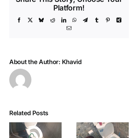
Platform!
Facebook
X
Bluesky
Reddit
LinkedIn
WhatsApp
Telegram
Tumblr
Pinterest
Xing
Email
About the Author:
Khavid
Related Posts
Saluran
Sedot WC
Mampet