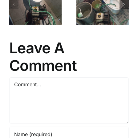
Murah
Murah
Jogja
Jogja
Sleman
Sleman
9738
Bantul 1
Bantul 1
Leave A
Comment
Comment