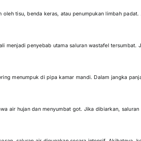
oleh tisu, benda keras, atau penumpukan limbah padat. A
li menjadi penyebab utama saluran wastafel tersumbat. J
ering menumpuk di pipa kamar mandi. Dalam jangka panjan
awa air hujan dan menyumbat got. Jika dibiarkan, saluran
-kosan, saluran air digunakan secara intensif. Akibatny