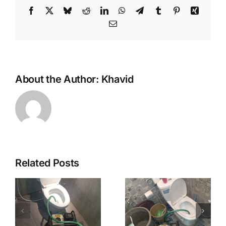
Facebook
X
Bluesky
Reddit
LinkedIn
WhatsApp
Telegram
Tumblr
Pinterest
Xing
Email
About the Author:
Khavid
Related Posts
Saluran
Sedot WC
Mampet
Murah
Murah
Jogja