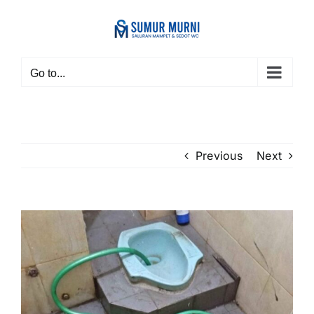
Skip
to
content
Go to...
Previous
Next
View
Larger
Image