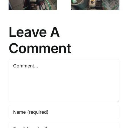
Jogja
Sleman
Sleman
9738
Bantul 1
Bantul 1
Leave A
Comment
Comment