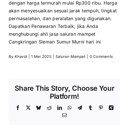
dengan harga termurah mulai Rp300 ribu. Harga
akan menyesuaikan sesuai jarak tempuh, tingkat
permasalahan, dan peralatan yang digunakan.
Dapatkan Penawaran Terbaik, jika Anda
menghubungi ahli jasa saluran mampet
Cangkringan Sleman Sumur Murni hari ini
By
Khavid
|
1 Mei 2025
|
Saluran Mampet
|
0 Comments
Share This Story, Choose Your
Platform!
Facebook
X
Bluesky
Reddit
LinkedIn
WhatsApp
Telegram
Tumblr
Pinterest
Xing
Email